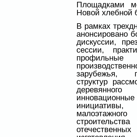
Площадками ме
Новой хлебной б
В рамках трехд
анонсировано б
дискуссии, пре
сессии, прак
профильные
производствен
зарубежья, п
структур рассм
деревянног
инновационны
инициативы,
малоэтажного
строительств
отечественны