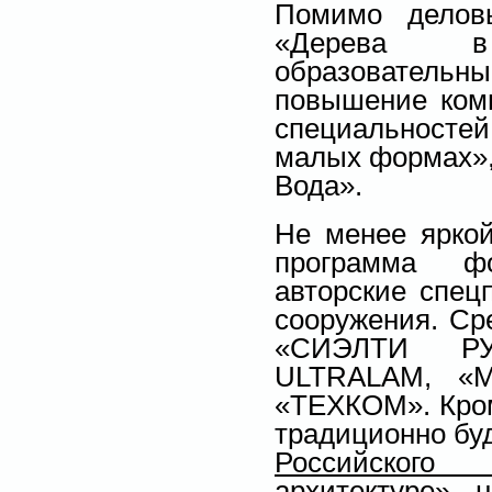
Помимо делов
«Дерева в 
образовательн
повышение комп
специальностей
малых формах»,
Вода».
Не менее яркой
программа ф
авторские спец
сооружения. Ср
«СИЭЛТИ РУС
ULTRALAM, «М
«ТЕХКОМ». Кром
традиционно бу
Российского
архитектуре»
, 