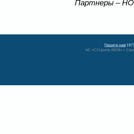
Партнеры
–
HO
Пишите нам
1973
АС «СЗ Центр АВОК» г. Сан