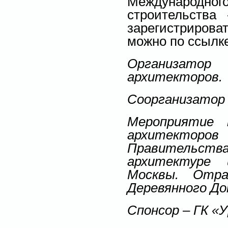
Международ
строительства
зарегистриров
можно по ссылке 
Организато
архитекторов.
Соорганизато
Мероприятие 
архитекторо
Правительс
архитектуре 
Москвы. Отр
Деревянного До
Спонсор
–
ГК «У