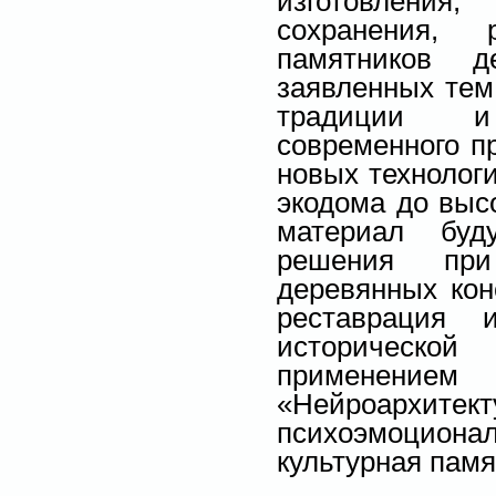
изготовлени
сохранения, 
памятников д
заявленных тем
традиции и
современного п
новых технологи
экодома до высо
материал буд
решения при
деревянных кон
реставрация 
историческо
применением
«Нейроархите
психоэмоциона
культурная памя